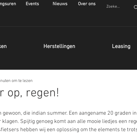
ngsuren
Events
Nieuws
Over ons
ken
Herstellingen
Leasing
inuten om te lezen
 op, regen!
n gewoon, die indian summer. Een aangename 20 graden in 
 klagen. Spijtig genoeg komt aan alle mooie liedjes een reg
sfietsers hebben wij een oplossing om the elements te trot