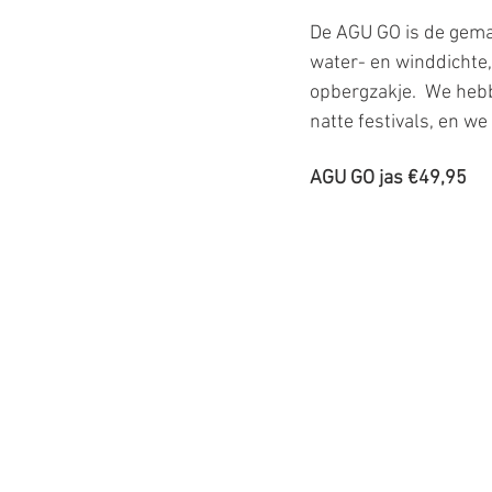
De AGU GO is de gemak
water- en winddichte
opbergzakje.  We hebbe
natte festivals, en w
AGU GO jas €49,95