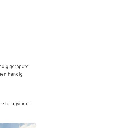
edig getapete 
 een handig 
 je terugvinden 