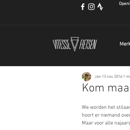
Openi
Mer
Jan
13 nov 2016
1 m
Kom maar
We worden het stilaa
hoort er niemand over
Maar voor alle najaar