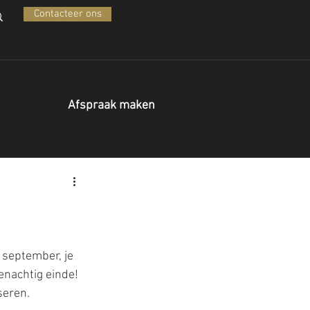
Contacteer ons
Afspraak maken
september, je 
enachtig einde! 
seren.