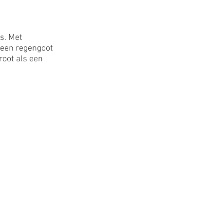
s. Met 
 een regengoot 
root als een 