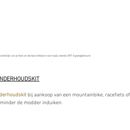
afhankelijk van je fiets en de beschikbare voorraad, steeds ART II goedgekeurd.
ONDERHOUDSKIT
nderhoudskit
 bij aankoop van een mountainbike, racefiets of 
r minder de modder induiken.