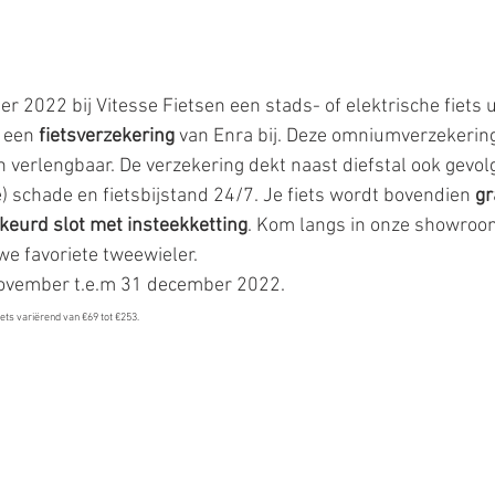
r 2022 bij Vitesse Fietsen een stads- of elektrische fiets u
 
een 
fietsverzekering 
van Enra bij. Deze omniumverzekering 
en verlengbaar. De verzekering dekt naast diefstal ook gevo
ke) schade en fietsbijstand 24/7. Je fiets wordt bovendien 
gr
keurd slot met insteekketting
. Kom langs in onze showroo
e favoriete tweewieler.
 november t.e.m 31 december 2022.
iets variërend van €69 tot €253.