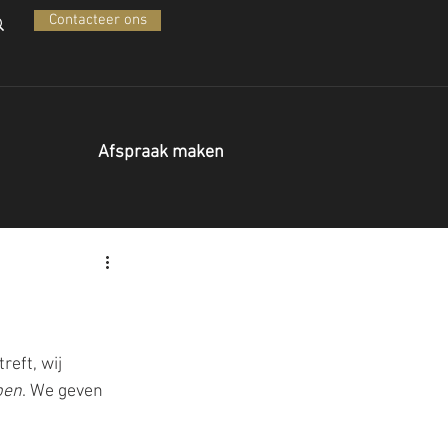
Contacteer ons
Afspraak maken
eft, wij 
pen
. We geven 