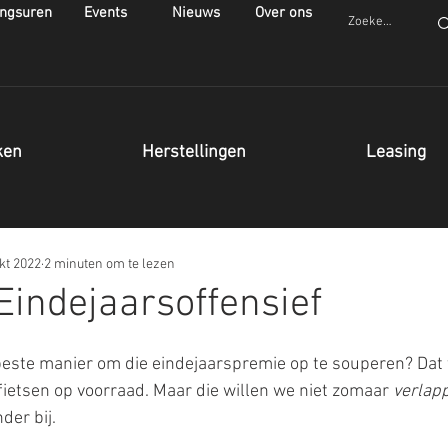
ngsuren
Events
Nieuws
Over ons
ken
Herstellingen
Leasing
kt 2022
2 minuten om te lezen
 Eindejaarsoffensief
este manier om die eindejaarspremie op te souperen? Dat tr
etsen op voorraad. Maar die willen we niet zomaar 
verlap
der bij. 