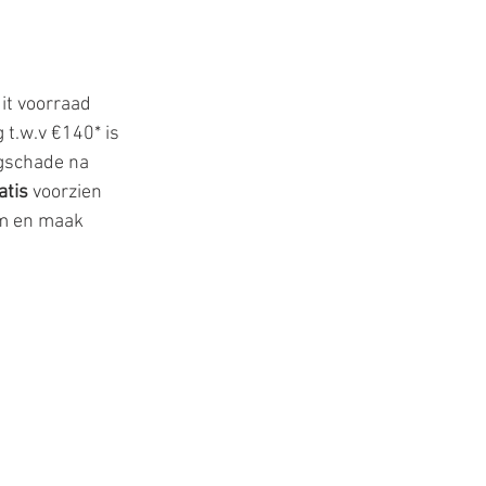
it voorraad 
t.w.v €140* is 
lgschade na 
atis 
voorzien 
m en maak 