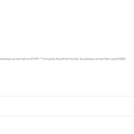
ij aankoop van een fiets tot €1999. *** Een gratis Mucoff dirt bucket  bij aankoop van een fiets vanaf €2000.