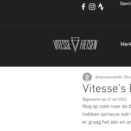
Openi
Mer
driesvancalster
20 o
Vitesse's
Bijgewerkt op:
21 okt 2022
Nog op zoek naar de b
hebben opnieuw wat fi
er graag het één en an