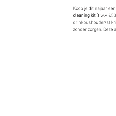
Koop je dit najaar een 
cleaning kit
 (t.w.v. €5
drinkbushouder(s) krij
zonder zorgen. Deze a