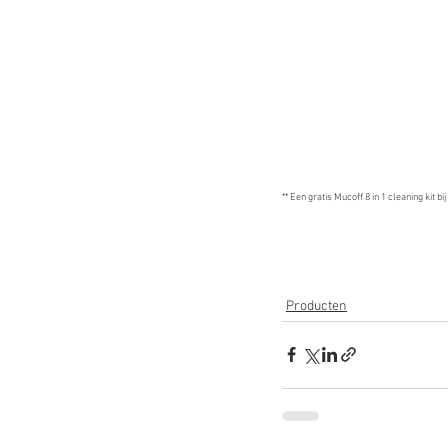
** Een gratis Mucoff 8 in 1 cleaning kit b
Producten