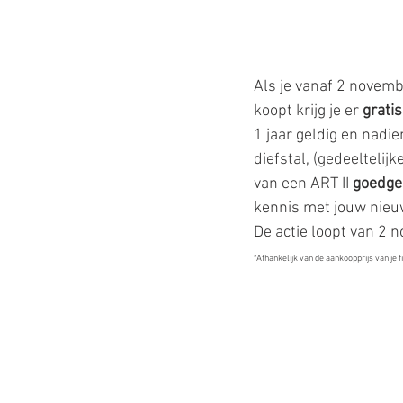
Als je vanaf 2 novembe
koopt krijg je er 
gratis
1 jaar geldig en nadi
diefstal, (gedeeltelij
van een ART II
 goedge
kennis met jouw nieuw
De actie loopt van 2
*Afhankelijk van de aankoopprijs van je f