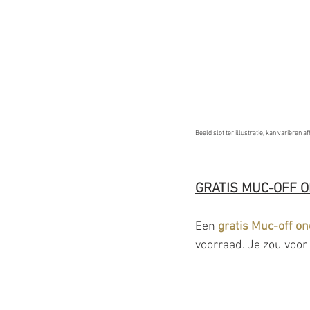
Beeld slot ter illustratie, kan variëren 
GRATIS MUC-OFF 
Een 
gratis Muc-off o
voorraad. Je zou voo