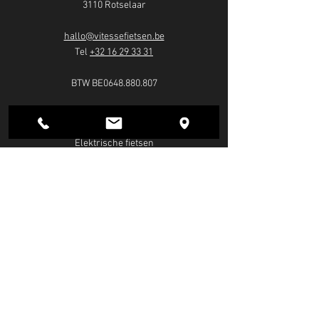
3110 Rotselaar
hallo@vitessefietsen.be
Tel
+32 16 29 33 31
BTW BE0648.880.807
FIETSEN
Elektrische fietsen
Mountainbikes
Racefietsen
Cargofietsen
Stadsfietsen
Plooifietsen
Gravelbikes