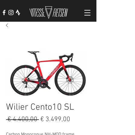
Wilier Cento10 SL
Normale
Verkoopprijs
 € 4.400,00 
€ 3.499,00
prijs
Carbon Monocoque NH-MOD frame