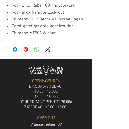
Rock Shox Reba 100mm voorvork
Rock shox Remote Lock-out
Shimano 1x12 Deore XT versnellingen
Semi-geïntigreerde kabelrouting
Shimano MT501 Wielset
OPENINGSUREN
DINSDAG-VRIJDAG :
10.00 - 12.00u
13.00 - 18.00u
DON
DERDAG OPEN TOT 20.00u
ZATERDAG : 10.00 - 17.00u
ZONDAG: gaan fietsen
OVER ONS
MAANDAG: rustdag
Vitesse Fietsen BV