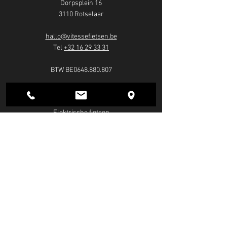
Dorpsplein 16
3110 Rotselaar
hallo@vitessefietsen.be
Tel
+32 16 29 33 31
BTW BE0648.880.807
FIETSEN
Elektrische fietsen
Mountainbikes
Racefietsen
Cargofietsen
Stadsfietsen
Plooifietsen
Gravelbikes