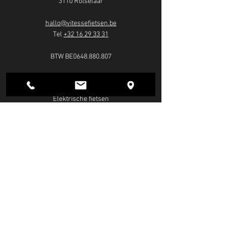
3110 Rotselaar
hallo@vitessefietsen.be
Tel
+32 16 29 33 31
BTW BE0648.880.807
FIETSEN
Elektrische fietsen
Mountainbikes
Racefietsen
Cargofietsen
Stadsfietsen
Plooifietsen
Gravelbikes