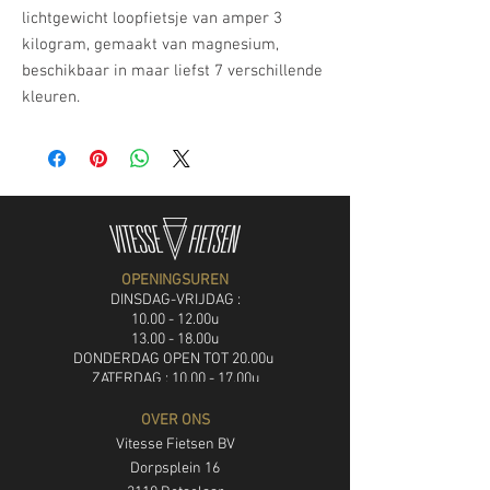
lichtgewicht loopfietsje van amper 3
kilogram, gemaakt van magnesium,
beschikbaar in maar liefst 7 verschillende
kleuren.
OPENINGSUREN
DINSDAG-VRIJDAG :
10.00 - 12.00u
13.00 - 18.00u
DON
DERDAG OPEN TOT 20.00u
ZATERDAG : 10.00 - 17.00u
ZONDAG: gaan fietsen
OVER ONS
MAANDAG: rustdag
Vitesse Fietsen BV
Dorpsplein 16