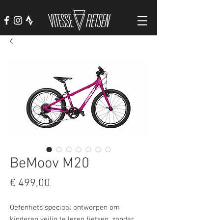
BeMoov M20
Prijs
€ 499,00
Oefenfiets speciaal ontworpen om
kinderen veilig te leren fietsen, zonder