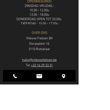
OPENINGSUREN
DINSDAG-VRIJDAG :
10.00 - 12.00u
13.00 - 18.00u
DON
DERDAG OPEN TOT 20.00u
ZATERDAG : 10.00 - 17.00u
ZONDAG: gaan fietsen
OVER ONS
MAANDAG: rustdag
Vitesse Fietsen BV
Dorpsplein 16
3110 Rotselaar
hallo@vitessefietsen.be
Tel
+32 16 29 33 31
BTW BE0648.880.807
FIETSEN
Elektrische fietsen
Mountainbikes
Racefietsen