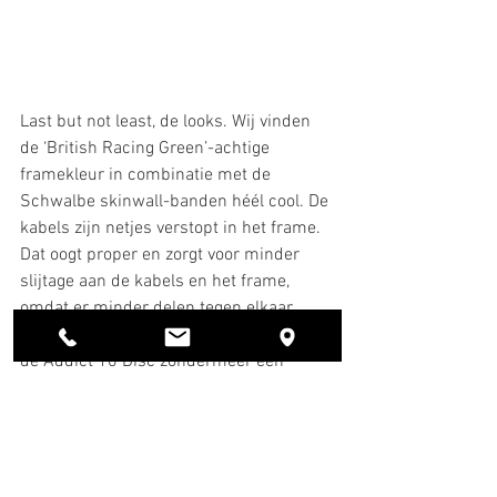
Last but not least, de looks. Wij vinden 
de ‘British Racing Green’-achtige 
framekleur in combinatie met de 
Schwalbe skinwall-banden héél cool. De 
kabels zijn netjes verstopt in het frame. 
Dat oogt proper en zorgt voor minder 
slijtage aan de kabels en het frame, 
omdat er minder delen tegen elkaar 
kunnen schuren. Technisch en stylish is 
de Addict 10 Disc zondermeer een 
prachtige fiets. 
Scott Addict 10 Disc Green €2499
Producten
Nieuws