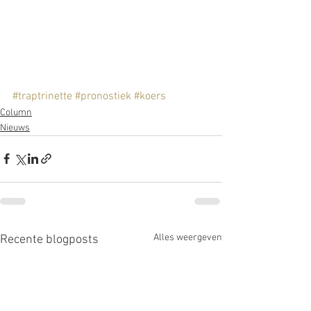
#traptrinette
#pronostiek
#koers
Column
Nieuws
Alles weergeven
Recente blogposts