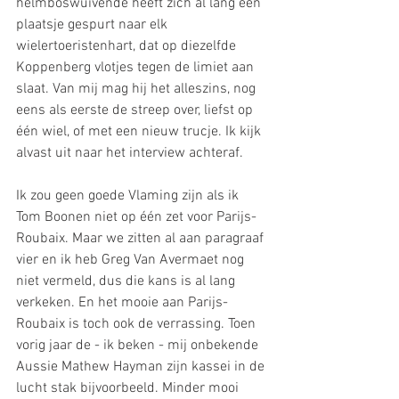
helmboswuivende heeft zich al lang een 
plaatsje gespurt naar elk 
wielertoeristenhart, dat op diezelfde 
Koppenberg vlotjes tegen de limiet aan 
slaat. Van mij mag hij het alleszins, nog 
eens als eerste de streep over, liefst op 
één wiel, of met een nieuw trucje. Ik kijk 
alvast uit naar het interview achteraf.
Ik zou geen goede Vlaming zijn als ik 
Tom Boonen niet op één zet voor Parijs-
Roubaix. Maar we zitten al aan paragraaf 
vier en ik heb Greg Van Avermaet nog 
niet vermeld, dus die kans is al lang 
verkeken. En het mooie aan Parijs-
Roubaix is toch ook de verrassing. Toen 
vorig jaar de - ik beken - mij onbekende 
Aussie Mathew Hayman zijn kassei in de 
lucht stak bijvoorbeeld. Minder mooi 