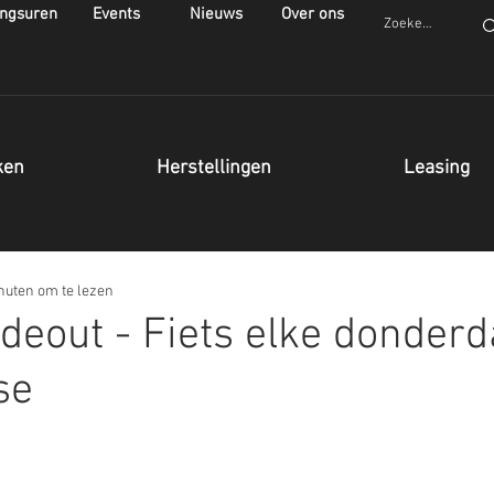
ngsuren
Events
Nieuws
Over ons
ken
Herstellingen
Leasing
nuten om te lezen
ideout - Fiets elke donder
se