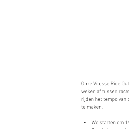
Onze Vitesse Ride Out
weken af tussen racef
rijden het tempo van 
te maken.
We starten om 19