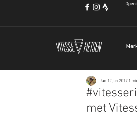
Openi
Mer
Jan
12 jun 2017
1 mi
#vitesser
met Vites