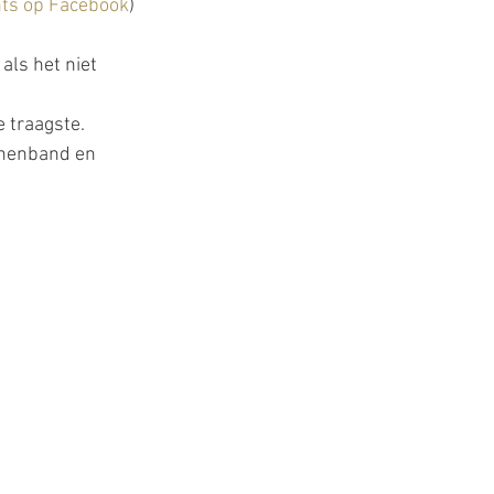
nts op Facebook
) 
ls het niet 
 traagste.  
nnenband en 