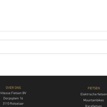
Opendeurweekend 2025
Geslo
week
OVER ONS
FIETSEN
Vitesse Fietsen BV
Elektrische fietsen
Dorpsplein 16
Mountainbikes
3110 Rotselaar
Racefietsen