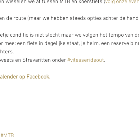
 wisselen we af tussen MTB en koersfiets (
volg onze eve
 de route (maar we hebben steeds opties achter de hand a
etje conditie is niet slecht maar we volgen het tempo van de
 mee: een fiets in degelijke staat, je helm, een reserve bi
ters.  
, tweets en Stravaritten onder 
#vitesserideout
. 
kalender op Facebook.
#MTB