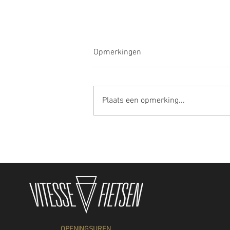
Opmerkingen
Plaats een opmerking...
De ketting eraf! Vakantie 10 -
18 augustus
OPENINGSUREN