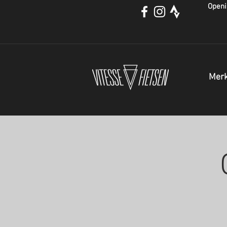
Openi
Mer