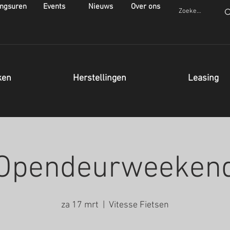
ngsuren
Events
Nieuws
Over ons
ken
Herstellingen
Leasing
Opendeurweeken
za 17 mrt
  |  
Vitesse Fietsen