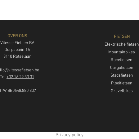
OVER ONS
FIETSEN
Vitesse Fietsen BV
Elektrische fietsen
Dorpsplein 16
Mountainbikes
3110 Rotselaar
Racefietsen
Cargofietsen
llo@vitessefietsen.be
Stadsfietsen
Tel
+32 16 29 33 31
Plooifietsen
BTW BE0648.880.807
Gravelbikes
Privacy policy